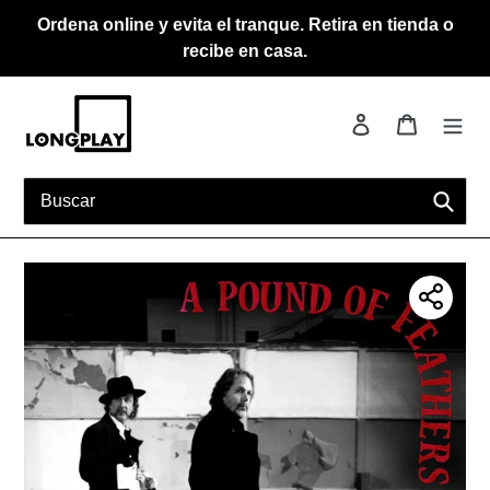
Ir
Ordena online y evita el tranque. Retira en tienda o
directamente
recibe en casa.
al
contenido
Ingresar
Carrito
Busca