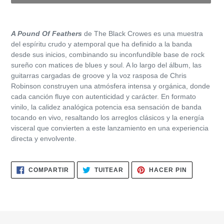
Agregando
el
A Pound Of Feathers
de
The Black Crowes
es una muestra
producto
del espíritu crudo y atemporal que ha definido a la banda
a
desde sus inicios, combinando su inconfundible base de rock
tu
sureño con matices de blues y soul. A lo largo del álbum, las
carrito
guitarras cargadas de groove y la voz rasposa de
Chris
de
Robinson
construyen una atmósfera intensa y orgánica, donde
compra
cada canción fluye con autenticidad y carácter. En formato
vinilo, la calidez analógica potencia esa sensación de banda
tocando en vivo, resaltando los arreglos clásicos y la energía
visceral que convierten a este lanzamiento en una experiencia
directa y envolvente.
COMPARTIR
TUITEAR
PINEAR
COMPARTIR
TUITEAR
HACER PIN
EN
EN
EN
FACEBOOK
TWITTER
PINTERES