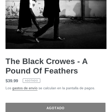
The Black Crowes - A
Pound Of Feathers
Precio
$39.99
AGOTADO
habitual
Los
gastos de envío
se calculan en la pantalla de pagos.
AGOTADO