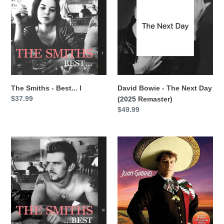
-
-
Best...
The
I
Next
Day
(2025
Remaster)
The Smiths - Best... I
David Bowie - The Next Day
Precio
$37.99
(2025 Remaster)
habitual
Precio
$49.99
habitual
The
Juan
Smiths
Gabriel
-
-
Best...
Juan
II
Gabriel