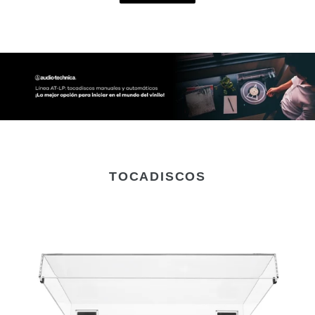
TOCADISCOS
Audio-
Technica
AT-
LP60X
Tocadiscos
Automático