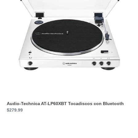
Tocadiscos
con
Bluetooth
Audio-Technica AT-LP60XBT Tocadiscos con Bluetooth
Precio
$279.99
habitual