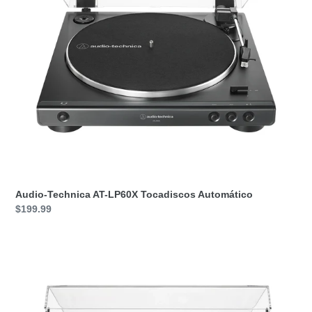
Audio-Technica AT-LP60X Tocadiscos Automático
Precio
$199.99
habitual
Audio-
Technica
AT-
LP60XBT