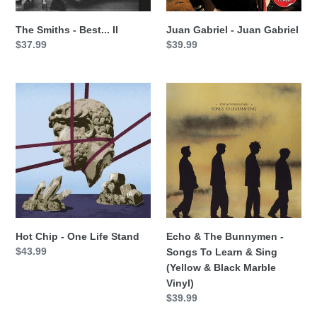
The Smiths - Best... II
Juan Gabriel - Juan Gabriel
Precio
$37.99
Precio
$39.99
habitual
habitual
Hot
Echo
Chip
&
-
The
One
Bunnymen
Life
-
Stand
Songs
To
Learn
&
Sing
Hot Chip - One Life Stand
Echo & The Bunnymen -
(Yellow
Precio
$43.99
Songs To Learn & Sing
&
habitual
(Yellow & Black Marble
Black
Vinyl)
Marble
Precio
$39.99
Vinyl)
habitual