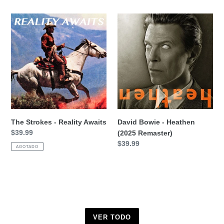
The
David
Strokes
Bowie
-
-
Reality
Heathen
Awaits
(2025
Remaster)
The Strokes - Reality Awaits
David Bowie - Heathen
Precio
$39.99
(2025 Remaster)
habitual
Precio
$39.99
AGOTADO
habitual
VER TODO