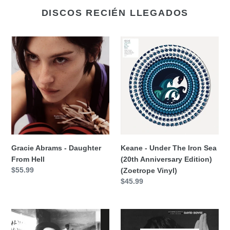
DISCOS RECIÉN LLEGADOS
Gracie
Keane
Abrams
-
-
Under
Daughter
The
From
Iron
Hell
Sea
(20th
Anniversary
Edition)
(Zoetrope
Gracie Abrams - Daughter
Keane - Under The Iron Sea
Vinyl)
From Hell
(20th Anniversary Edition)
Precio
$55.99
(Zoetrope Vinyl)
habitual
Precio
$45.99
habitual
The
David
Smiths
Bowie