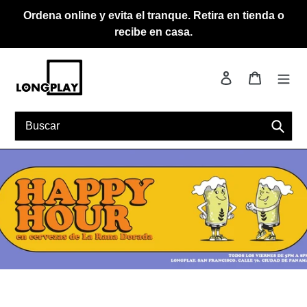
Ir
Ordena online y evita el tranque. Retira en tienda o
directamente
recibe en casa.
al
contenido
Ingresar
Carrito
Busca