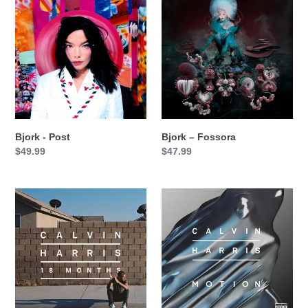
-
–
Post
Fossora
Bjork - Post
Bjork – Fossora
Precio
$49.99
Precio
$47.99
habitual
habitual
Calvin
Calvin
Harris
Harris
-
-
18
Motion
Months