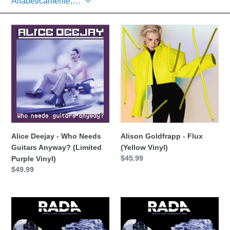
c
Alice
i
Alison
Deejay
Goldfrapp
ó
-
-
Who
Flux
n
Needs
(Yellow
Guitars
Vinyl)
:
Anyway?
(Limited
Purple
Vinyl)
Alice Deejay - Who Needs
Alison Goldfrapp - Flux
Guitars Anyway? (Limited
(Yellow Vinyl)
Precio
$45.99
Purple Vinyl)
habitual
Precio
$49.99
habitual
Ángel
Angel
Rada
Rada
-
–