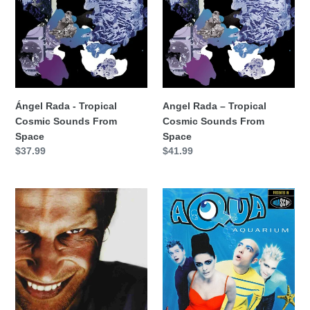
Tropical
Tropical
Cosmic
Cosmic
Sounds
Sounds
From
From
Space
Space
Ángel Rada - Tropical
Angel Rada – Tropical
Cosmic Sounds From
Cosmic Sounds From
Space
Space
Precio
$37.99
Precio
$41.99
habitual
habitual
Aphex
Aqua
Twin
-
-
Aquariun
Richard
D.
James
Album