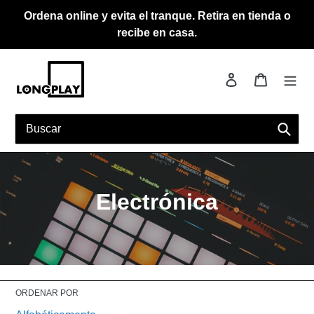
Ir
Ordena online y evita el tranque. Retira en tienda o
directamente
recibe en casa.
al
contenido
Ingresar
Carrito
Busca
C
Electrónica
o
l
e
ORDENAR POR
c