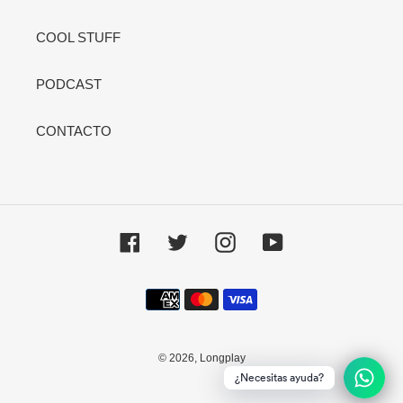
COOL STUFF
PODCAST
CONTACTO
Facebook
Twitter
Instagram
YouTube
Métodos
de
pago
© 2026,
Longplay
¿Necesitas ayuda?