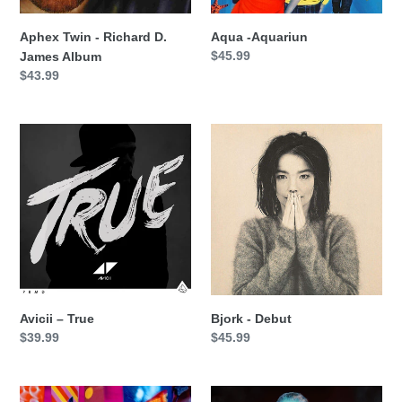
Aphex Twin - Richard D.
Aqua -Aquariun
Precio
$45.99
James Album
habitual
Precio
$43.99
habitual
Avicii
Bjork
–
-
True
Debut
Avicii – True
Bjork - Debut
Precio
$39.99
Precio
$45.99
habitual
habitual
Bjork
Bjork