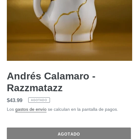
Andrés Calamaro -
Razzmatazz
Precio
$43.99
AGOTADO
habitual
Los
gastos de envío
se calculan en la pantalla de pagos.
AGOTADO