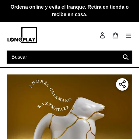
Ir
Ordena online y evita el tranque. Retira en tienda o
directamente
recibe en casa.
al
contenido
Ingresar
Carrito
Busca