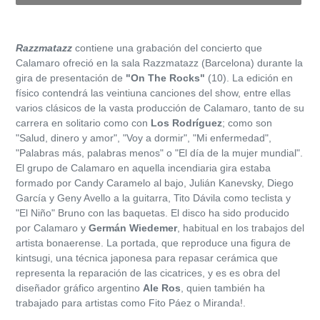
Agregando
el
Razzmatazz
contiene una grabación del concierto que
producto
Calamaro ofreció en la sala Razzmatazz (Barcelona) durante la
a
gira de presentación de
"On The Rocks"
(10). La edición en
tu
físico contendrá las veintiuna canciones del show, entre ellas
carrito
varios clásicos de la vasta producción de Calamaro, tanto de su
de
carrera en solitario como con
Los Rodríguez
; como son
compra
"Salud, dinero y amor", "Voy a dormir", "Mi enfermedad",
"Palabras más, palabras menos" o "El día de la mujer mundial".
El grupo de Calamaro en aquella incendiaria gira estaba
formado por Candy Caramelo al bajo, Julián Kanevsky, Diego
García y Geny Avello a la guitarra, Tito Dávila como teclista y
"El Niño" Bruno con las baquetas. El disco ha sido producido
por Calamaro y
Germán Wiedemer
, habitual en los trabajos del
artista bonaerense. La portada, que reproduce una figura de
kintsugi, una técnica japonesa para repasar cerámica que
representa la reparación de las cicatrices, y es es obra del
diseñador gráfico argentino
Ale Ros
, quien también ha
trabajado para artistas como Fito Páez o Miranda!.