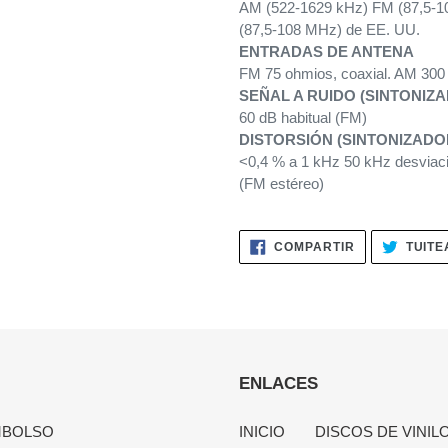
AM (522-1629 kHz) FM (87,5-1
(87,5-108 MHz) de EE. UU.
ENTRADAS DE ANTENA
FM 75 ohmios, coaxial. AM 300 
SEÑAL A RUIDO (SINTONIZ
60 dB habitual (FM)
DISTORSIÓN (SINTONIZADO
<0,4 % a 1 kHz 50 kHz desviac
(FM estéreo)
COMPARTIR
COMPARTIR
TUITE
EN
FACEBOOK
ENLACES
MBOLSO
INICIO
DISCOS DE VINIL