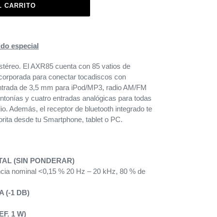
L CARRITO
ido especial
stéreo.
El AXR85 cuenta con 85 vatios de
ncorporada para conectar tocadiscos con
entrada de 3,5 mm para iPod/MP3, radio AM/FM
ntonías y cuatro entradas analógicas para todas
io. Además, el receptor de bluetooth integrado te
orita desde tu Smartphone, tablet o PC.
AL (SIN PONDERAR)
ncia nominal <0,15 % 20 Hz – 20 kHz, 80 % de
 (-1 DB)
F. 1 W)