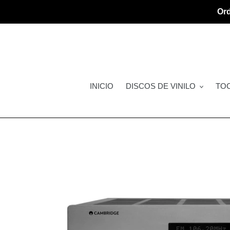
Ir
Ord
directamente
al
contenido
INICIO
DISCOS DE VINILO
TO