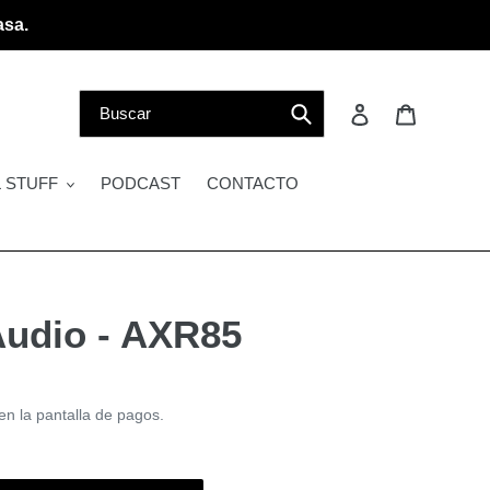
asa.
Buscar
Ingresar
Carrito
 STUFF
PODCAST
CONTACTO
udio - AXR85
en la pantalla de pagos.