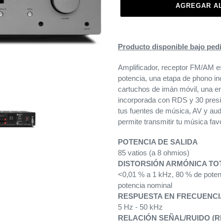
AGREGAR A
Agregando
el
Producto disponible bajo ped
producto
a
Amplificador, receptor FM/AM e
tu
potencia, una etapa de phono i
carrito
cartuchos de imán móvil, una 
de
incorporada con RDS y 30 presi
compra
tus fuentes de música, AV y aud
permite transmitir tu música fav
POTENCIA DE SALIDA
85 vatios (a 8 ohmios)
DISTORSIÓN ARMÓNICA TOT
<0,01 % a 1 kHz, 80 % de pote
potencia nominal
RESPUESTA EN FRECUENCIA
5 Hz - 50 kHz
RELACIÓN SEÑAL/RUIDO (RE