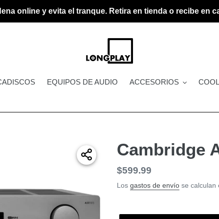
ena online y evita el tranque. Retira en tienda o recibe en c
CADISCOS
EQUIPOS DE AUDIO
ACCESORIOS
COOL
Cambridge A
Precio
$599.99
habitual
Los
gastos de envío
se calculan 