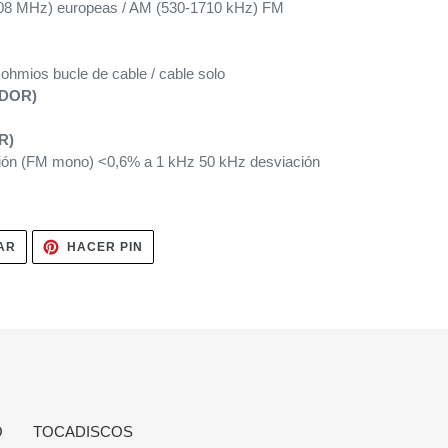
08 MHz) europeas / AM (530-1710 kHz) FM
ohmios bucle de cable / cable solo
ADOR)
R)
ión (FM mono) <0,6% a 1 kHz 50 kHz desviación
TUITEAR
PINEAR
AR
HACER PIN
EN
EN
TWITTER
PINTEREST
O
TOCADISCOS