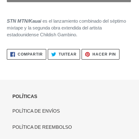
Agregando
el
STN MTN/Kauai
es el lanzamiento combinado del séptimo
producto
mixtape y la segunda obra extendida del artista
a
estadounidense Childish Gambino.
tu
carrito
de
COMPARTIR
TUITEAR
PINEAR
COMPARTIR
TUITEAR
HACER PIN
compra
EN
EN
EN
FACEBOOK
TWITTER
PINTERES
POLÍTICAS
POLÍTICA DE ENVÍOS
POLÍTICA DE REEMBOLSO