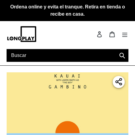
Ir
Ordena online y evita el tranque. Retira en tienda o
directamente
recibe en casa.
al
contenido
Ingresar
Carrito
Busca