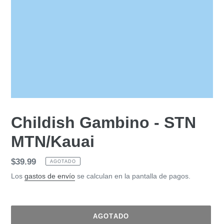
Childish Gambino - STN
MTN/Kauai
Precio
$39.99
AGOTADO
habitual
Los
gastos de envío
se calculan en la pantalla de pagos.
AGOTADO