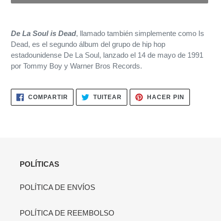
Agregando
el
De La Soul is Dead
, llamado también simplemente como Is
producto
Dead, es el segundo álbum del grupo de hip hop
a
estadounidense De La Soul, lanzado el 14 de mayo de 1991​
tu
por Tommy Boy y Warner Bros Records.
carrito
de
compra
COMPARTIR
TUITEAR
PINEAR
COMPARTIR
TUITEAR
HACER PIN
EN
EN
EN
FACEBOOK
TWITTER
PINTERES
POLÍTICAS
POLÍTICA DE ENVÍOS
POLÍTICA DE REEMBOLSO