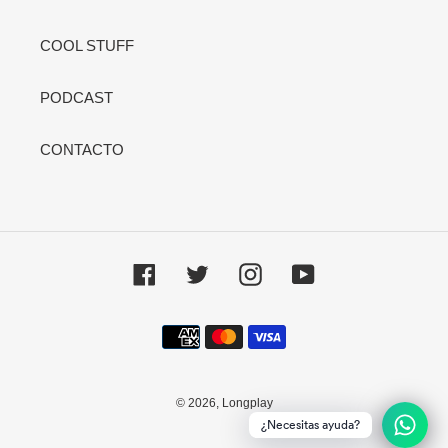
COOL STUFF
PODCAST
CONTACTO
Facebook
Twitter
Instagram
YouTube
Métodos
de
pago
© 2026,
Longplay
¿Necesitas ayuda?