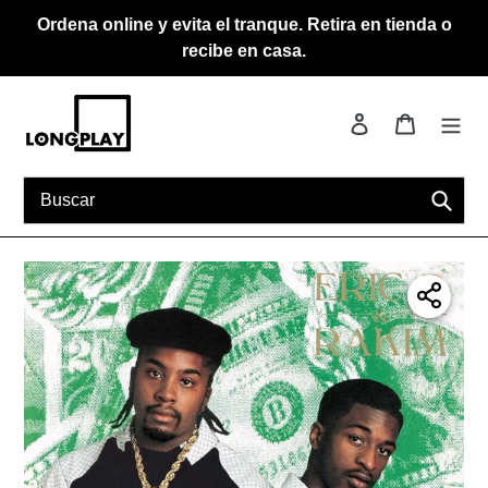
Ir
Ordena online y evita el tranque. Retira en tienda o
directamente
recibe en casa.
al
contenido
Ingresar
Carrito
Busca