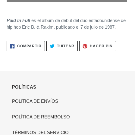
Agregando
el
Paid In Full
es el álbum de debut del dúo estadounidense de
producto
hip hop Eric B. & Rakim, publicado el 7 de julio de 1987.
a
tu
carrito
COMPARTIR
TUITEAR
PINEAR
COMPARTIR
TUITEAR
HACER PIN
de
EN
EN
EN
FACEBOOK
TWITTER
PINTERES
compra
POLÍTICAS
POLÍTICA DE ENVÍOS
POLÍTICA DE REEMBOLSO
TÉRMINOS DEL SERVICIO