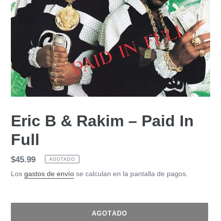
Eric B & Rakim – Paid In
Full
Precio
$45.99
AGOTADO
habitual
Los
gastos de envío
se calculan en la pantalla de pagos.
AGOTADO