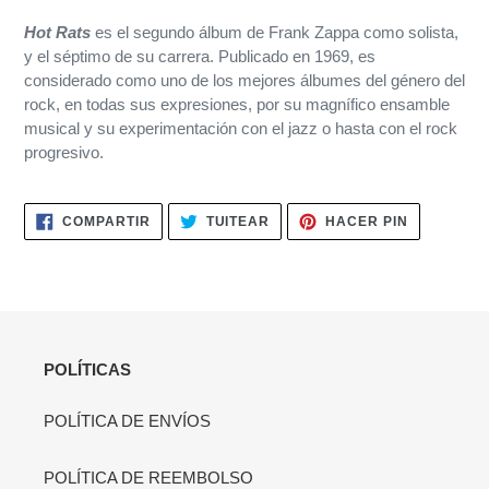
el
Hot Rats
es el segundo álbum de Frank Zappa como solista,
producto
y el séptimo de su carrera. Publicado en 1969, es
a
considerado como uno de los mejores álbumes del género del
tu
rock, en todas sus expresiones, por su magnífico ensamble
carrito
musical y su experimentación con el jazz o hasta con el rock
de
progresivo.
compra
COMPARTIR
TUITEAR
PINEAR
COMPARTIR
TUITEAR
HACER PIN
EN
EN
EN
FACEBOOK
TWITTER
PINTERES
POLÍTICAS
POLÍTICA DE ENVÍOS
POLÍTICA DE REEMBOLSO