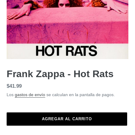
Frank Zappa - Hot Rats
Precio
$41.99
habitual
Los
gastos de envío
se calculan en la pantalla de pagos.
AGREGAR AL CARRITO
Agregando