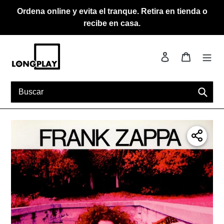
Ir
Ordena online y evita el tranque. Retira en tienda o
directamente
recibe en casa.
al
contenido
Ingresar
Carrito
Busca