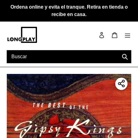
Ir
Ordena online y evita el tranque. Retira en tienda o
directamente
recibe en casa.
al
contenido
Ingresar
Carrito
Busca