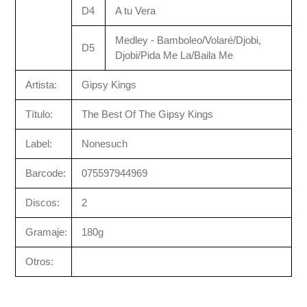
D4
A tu Vera
Medley - Bamboleo/Volaré/Djobi,
D5
Djobi/Pida Me La/Baila Me
Artista:
Gipsy Kings
Título:
The Best Of The Gipsy Kings
Label:
Nonesuch
Barcode:
075597944969
Discos:
2
Gramaje:
180g
Otros: