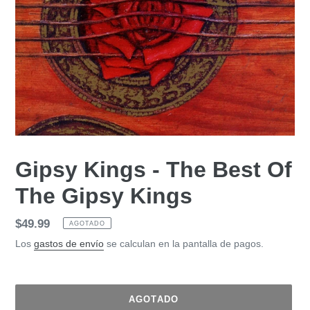
Gipsy Kings - The Best Of
The Gipsy Kings
Precio
$49.99
AGOTADO
habitual
Los
gastos de envío
se calculan en la pantalla de pagos.
AGOTADO