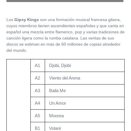
Agregando
el
Los
Gipsy Kings
son una formación musical francesa gitana,
producto
cuyos miembros tienen ascendientes españoles​ y que canta en
a
español una mezcla entre flamenco, pop y varias tradiciones de
tu
canción ligera como la rumba catalana. Las ventas de sus
carrito
discos se estiman en más de 60 millones de copias alrededor
de
del mundo.
compra
A1
Djobi, Djobi
A2
Viento del Arena
A3
Baila Me
A4
Un Amor
A5
Moorea
B1
Volaré