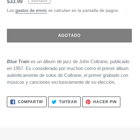
Precio
$33.99
AGOTADO
habitual
Los
gastos de envío
se calculan en la pantalla de pagos.
AGOTADO
Agregando
el
Blue Train
es un álbum de jazz de John Coltrane, publicado
producto
en 1957. Es considerado por muchos como el primer álbum
a
auténticamente de solos de Coltrane, el primer grabado con
tu
músicos y canciones exclusivamente de su elección.
carrito
de
compra
COMPARTIR
TUITEAR
PINEAR
COMPARTIR
TUITEAR
HACER PIN
EN
EN
EN
FACEBOOK
TWITTER
PINTERES