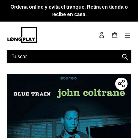
Ir
Ordena online y evita el tranque. Retira en tienda o
directamente
recibe en casa.
al
contenido
Ingresar
Carrito
Busca