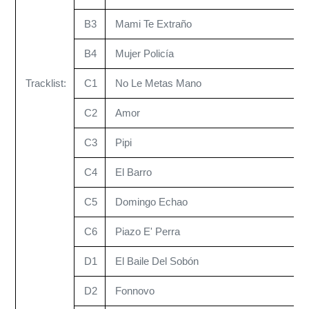
B3
Mami Te Extraño
B4
Mujer Policía
Tracklist:
C1
No Le Metas Mano
C2
Amor
C3
Pipi
C4
El Barro
C5
Domingo Echao
C6
Piazo E' Perra
D1
El Baile Del Sobón
D2
Fonnovo