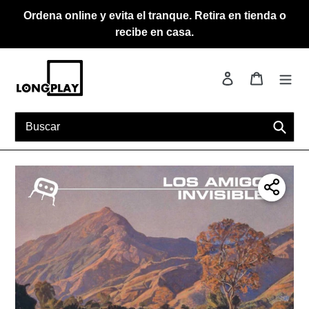
Ir
Ordena online y evita el tranque. Retira en tienda o
directamente
recibe en casa.
al
contenido
Ingresar
Carrito
Busca