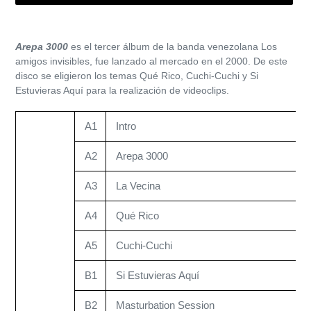
Agregando
el
Arepa 3000
es el tercer álbum de la banda venezolana Los
producto
amigos invisibles, fue lanzado al mercado en el 2000. De este
a
disco se eligieron los temas Qué Rico, Cuchi-Cuchi y Si
tu
Estuvieras Aquí para la realización de videoclips.
carrito
de
A1
Intro
compra
A2
Arepa 3000
A3
La Vecina
A4
Qué Rico
A5
Cuchi-Cuchi
B1
Si Estuvieras Aquí
B2
Masturbation Session