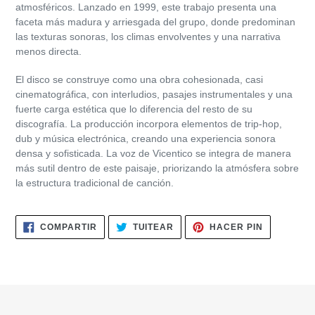
atmosféricos. Lanzado en 1999, este trabajo presenta una
de
faceta más madura y arriesgada del grupo, donde predominan
compra
las texturas sonoras, los climas envolventes y una narrativa
menos directa.
El disco se construye como una obra cohesionada, casi
cinematográfica, con interludios, pasajes instrumentales y una
fuerte carga estética que lo diferencia del resto de su
discografía. La producción incorpora elementos de trip-hop,
dub y música electrónica, creando una experiencia sonora
densa y sofisticada. La voz de
Vicentico
se integra de manera
más sutil dentro de este paisaje, priorizando la atmósfera sobre
la estructura tradicional de canción.
COMPARTIR
TUITEAR
PINEAR
COMPARTIR
TUITEAR
HACER PIN
EN
EN
EN
FACEBOOK
TWITTER
PINTERES