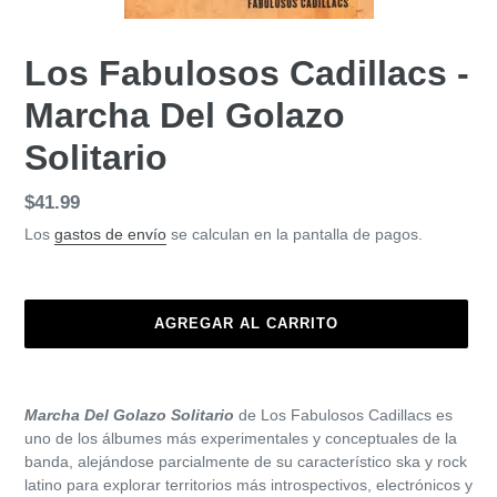
Los Fabulosos Cadillacs -
Marcha Del Golazo
Solitario
Precio
$41.99
habitual
Los
gastos de envío
se calculan en la pantalla de pagos.
AGREGAR AL CARRITO
Agregando
el
Marcha Del Golazo Solitario
de
Los Fabulosos Cadillacs
es
producto
uno de los álbumes más experimentales y conceptuales de la
a
banda, alejándose parcialmente de su característico ska y rock
tu
latino para explorar territorios más introspectivos, electrónicos y
carrito