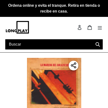
Ir
Ordena online y evita el tranque. Retira en tienda o
directamente
recibe en casa.
al
contenido
Ingresar
Carrito
Busca