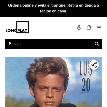
Ir
Ordena online y evita el tranque. Retira en tienda o
directamente
recibe en casa.
al
contenido
Ingresar
Carrito
Busca