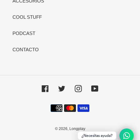
ACCESORIOS
COOL STUFF
PODCAST
CONTACTO
Facebook
Twitter
Instagram
YouTube
Métodos
de
pago
© 2026,
Longplay
¿Necesitas ayuda?