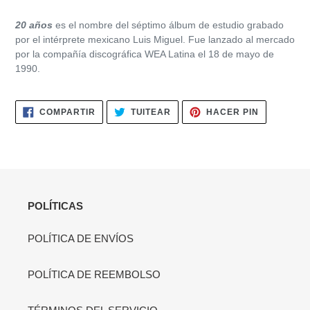
Agregando
el
20 años
es el nombre del séptimo álbum de estudio grabado
producto
por el intérprete mexicano Luis Miguel.​ Fue lanzado al mercado
a
por la compañía discográfica WEA Latina el 18 de mayo de
tu
1990.
carrito
de
compra
COMPARTIR
TUITEAR
PINEAR
COMPARTIR
TUITEAR
HACER PIN
EN
EN
EN
FACEBOOK
TWITTER
PINTERES
POLÍTICAS
POLÍTICA DE ENVÍOS
POLÍTICA DE REEMBOLSO