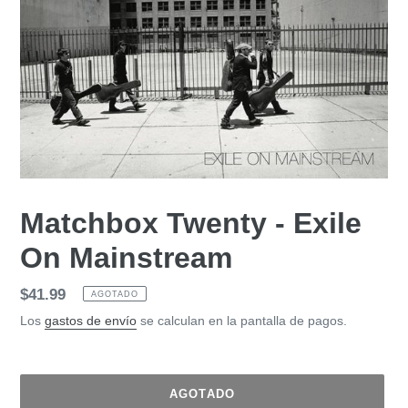
Matchbox Twenty - Exile
On Mainstream
Precio
$41.99
AGOTADO
habitual
Los
gastos de envío
se calculan en la pantalla de pagos.
AGOTADO