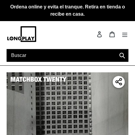
Ir
Ordena online y evita el tranque. Retira en tienda o
directamente
recibe en casa.
al
contenido
Ingresar
Carrito
Busca