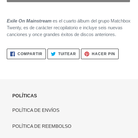
Agregando
el
Exile On Mainstream
es el cuarto álbum del grupo Matchbox
producto
Twenty, es de carácter recopilatorio e incluye seis nuevas
a
canciones y once grandes éxitos de discos anteriores.
tu
carrito
de
COMPARTIR
TUITEAR
PINEAR
COMPARTIR
TUITEAR
HACER PIN
compra
EN
EN
EN
FACEBOOK
TWITTER
PINTERES
POLÍTICAS
POLÍTICA DE ENVÍOS
POLÍTICA DE REEMBOLSO