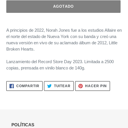
AGOTADO
Agregando
el
A principios de 2022, Norah Jones fue a los estudios Allaire en
producto
el norte del estado de Nueva York con su banda y creó una
a
nueva versión en vivo de su aclamado álbum de 2012, Little
tu
Broken Hearts.
carrito
de
Lanzamiento del Record Store Day 2023. Limitada a 2500
compra
copias, prensada en vinilo blanco de 140g.
COMPARTIR
TUITEAR
PINEAR
COMPARTIR
TUITEAR
HACER PIN
EN
EN
EN
FACEBOOK
TWITTER
PINTERES
POLÍTICAS