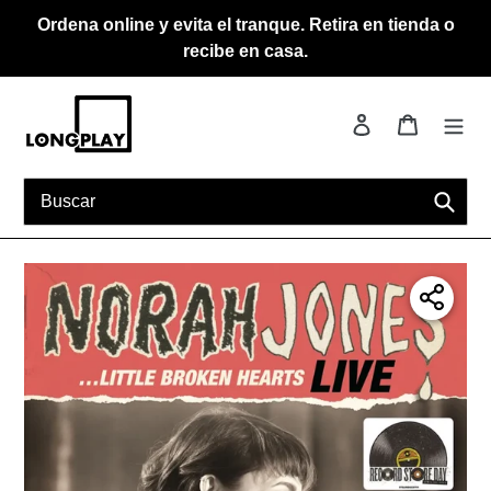
Ir
Ordena online y evita el tranque. Retira en tienda o
directamente
recibe en casa.
al
contenido
Ingresar
Carrito
Busca