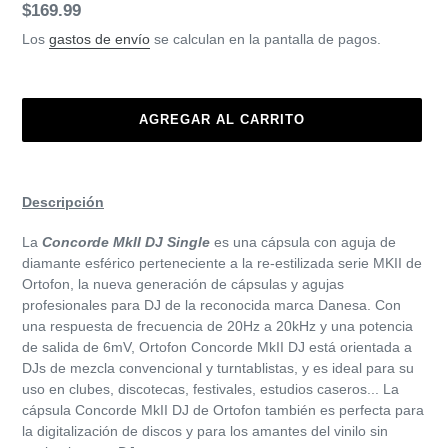
Precio
$169.99
habitual
Los
gastos de envío
se calculan en la pantalla de pagos.
AGREGAR AL CARRITO
Agregando
el
Descripción
producto
a
La
Concorde MkII DJ Single
es una cápsula con aguja de
tu
diamante esférico perteneciente a la re-estilizada serie MKII de
carrito
Ortofon, la nueva generación de cápsulas y agujas
de
profesionales para DJ de la reconocida marca Danesa. Con
compra
una respuesta de frecuencia de 20Hz a 20kHz y una potencia
de salida de 6mV, Ortofon Concorde MkII DJ está orientada a
DJs de mezcla convencional y turntablistas, y es ideal para su
uso en clubes, discotecas, festivales, estudios caseros... La
cápsula Concorde MkII DJ de Ortofon también es perfecta para
la digitalización de discos y para los amantes del vinilo sin