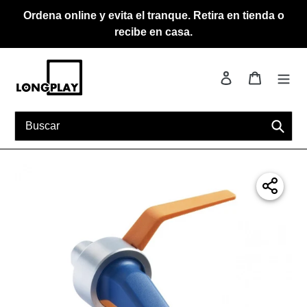
Ir
Ordena online y evita el tranque. Retira en tienda o
directamente
recibe en casa.
al
contenido
Ingresar
Carrito
Busca