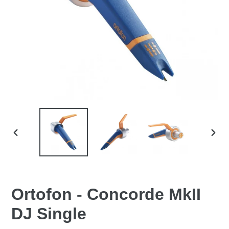
ANTERIOR
SIGU
DIAPOSITIVA
DIAP
Ortofon - Concorde MkII
DJ Single