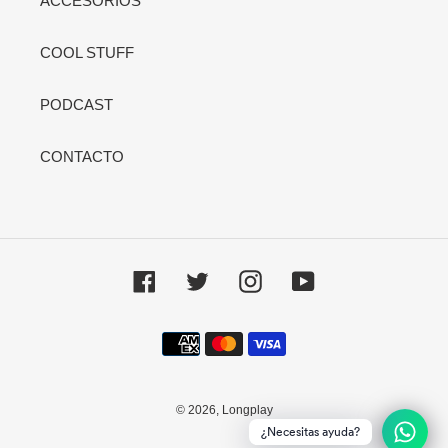
ACCESORIOS
COOL STUFF
PODCAST
CONTACTO
Facebook
Twitter
Instagram
YouTube
Métodos
de
pago
© 2026,
Longplay
¿Necesitas ayuda?