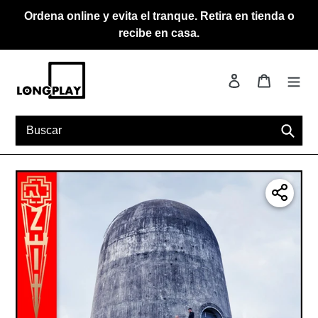
Ir
Ordena online y evita el tranque. Retira en tienda o
directamente
recibe en casa.
al
contenido
Ingresar
Carrito
Busca