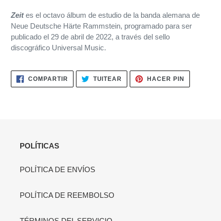
el
Zeit
es el octavo álbum de estudio de la banda alemana de
producto
Neue Deutsche Härte Rammstein, programado para ser
a
publicado el 29 de abril de 2022, a través del sello
tu
discográfico Universal Music.
carrito
de
compra
COMPARTIR
TUITEAR
PINEAR
COMPARTIR
TUITEAR
HACER PIN
EN
EN
EN
FACEBOOK
TWITTER
PINTERES
POLÍTICAS
POLÍTICA DE ENVÍOS
POLÍTICA DE REEMBOLSO
TÉRMINOS DEL SERVICIO