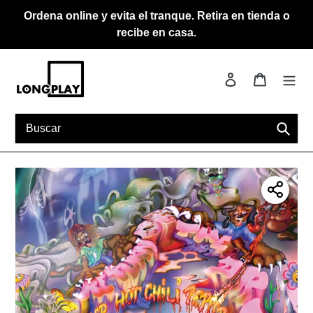
Ir
Ordena online y evita el tranque. Retira en tienda o
directamente
recibe en casa.
al
contenido
Ingresar
Carrito
Busca