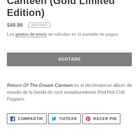
Canteen (Gold Limited
Edition)
Precio
$49.99
AGOTADO
habitual
Los
gastos de envío
se calculan en la pantalla de pagos.
AGOTADO
Agregando
el
Return Of The Dream Canteen
es el decimotercer álbum de
producto
estudio de la banda de rock estadounidense Red Hot Chili
a
Peppers.
tu
carrito
de
COMPARTIR
TUITEAR
PINEAR
COMPARTIR
TUITEAR
HACER PIN
compra
EN
EN
EN
FACEBOOK
TWITTER
PINTERES