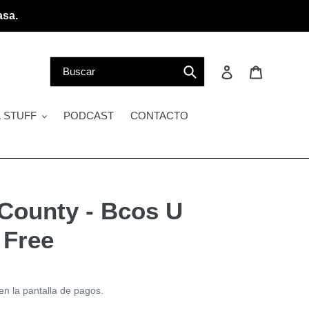
asa.
Buscar
Ingresar
Carrito
 STUFF
PODCAST
CONTACTO
County - Bcos U
 Free
en la pantalla de pagos.