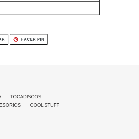
TUITEAR
PINEAR
AR
HACER PIN
EN
EN
TWITTER
PINTEREST
O
TOCADISCOS
ESORIOS
COOL STUFF