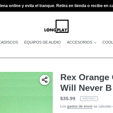
ena online y evita el tranque. Retira en tienda o recibe en c
CADISCOS
EQUIPOS DE AUDIO
ACCESORIOS
COOL
Rex Orange 
Will Never B
Precio
$35.99
AGOTADO
habitual
Los
gastos de envío
se calculan 