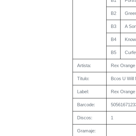
B1
Portr
B2
Green
B3
A Son
B4
Know
B5
Curfe
Artista:
Rex Orange
Título:
Bcos U Will
Label:
Rex Orange
Barcode:
5056167123
Discos:
1
Gramaje: