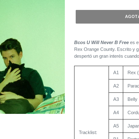
AGOT
Agregando
el
Bcos U Will Never B Free
es el
producto
Rex Orange County. Escrito y g
a
despertó un gran interés cuando
tu
carrito
A1
Rex (
de
compra
A2
Parad
A3
Belly
A4
Cord
A5
Japa
Tracklist: