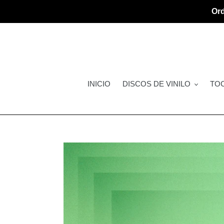
Ir
Ord
directamente
al
contenido
INICIO
DISCOS DE VINILO
TO