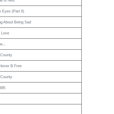
ait of Ned
 Eyes (Part II)
g About Being Sad
 Love
w...
 County
 Never B Free
 County
385