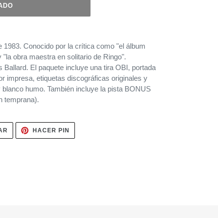
ADO
 1983. Conocido por la crítica como "el álbum
"la obra maestra en solitario de Ringo".
Ballard. El paquete incluye una tira OBI, portada
ior impresa, etiquetas discográficas originales y
 y blanco humo. También incluye la pista BONUS
n temprana).
TUITEAR
PINEAR
AR
HACER PIN
EN
EN
TWITTER
PINTEREST