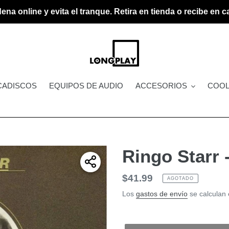
ena online y evita el tranque. Retira en tienda o recibe en c
CADISCOS
EQUIPOS DE AUDIO
ACCESORIOS
COOL
Ringo Starr 
Precio
$41.99
AGOTADO
habitual
Los
gastos de envío
se calculan 