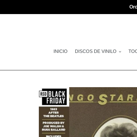
Ir
Ord
directamente
al
contenido
INICIO
DISCOS DE VINILO
TO