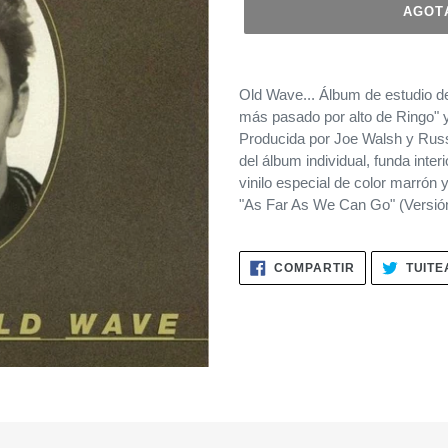
AGOT
Agregando
el
Old Wave... Álbum de estudio de
producto
más pasado por alto de Ringo" y 
a
Producida por Joe Walsh y Russ 
tu
del álbum individual, funda inter
carrito
vinilo especial de color marrón
de
"As Far As We Can Go" (Versió
compra
COMPARTIR
COMPARTIR
TUITE
EN
FACEBOOK