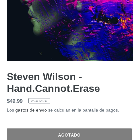
Steven Wilson -
Hand.Cannot.Erase
Precio
$49.99
AGOTADO
habitual
Los
gastos de envío
se calculan en la pantalla de pagos.
AGOTADO