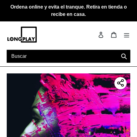
Ir
Ordena online y evita el tranque. Retira en tienda o
directamente
recibe en casa.
al
contenido
Ingresar
Carrito
Busca