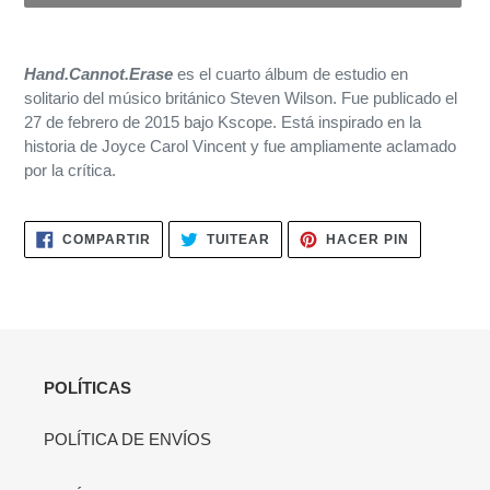
Agregando
el
Hand.Cannot.Erase
es el cuarto álbum de estudio en
producto
solitario del músico británico Steven Wilson. Fue publicado el
a
27 de febrero de 2015 bajo Kscope.​ Está inspirado en la
tu
historia de Joyce Carol Vincent y fue ampliamente aclamado
carrito
por la crítica.
de
compra
COMPARTIR
TUITEAR
PINEAR
COMPARTIR
TUITEAR
HACER PIN
EN
EN
EN
FACEBOOK
TWITTER
PINTERES
POLÍTICAS
POLÍTICA DE ENVÍOS