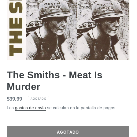
The Smiths - Meat Is
Murder
Precio
$39.99
AGOTADO
habitual
Los
gastos de envío
se calculan en la pantalla de pagos.
AGOTADO