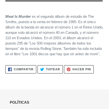
Agregando
el
Meat Is Murder
es el segundo álbum de estudio de The
producto
Smiths, puesto a la venta en febrero de 1985. Es el único
a
álbum de la banda en alcanzar el número 1 en el Reino Unido,
tu
aunque solo alcanzó el número 40 en Canadá,​ y el número
carrito
110 en Estados Unidos. En el 2003, el álbum alcanzó el
de
puesto 295 de "Los 500 mejores álbumes de todos los
compra
tiempos" de la revista Rolling Stone. También ha sido incluido
en el libro "Los 1001 discos que hay que oír antes de morir".
COMPARTIR
TUITEAR
PINEAR
COMPARTIR
TUITEAR
HACER PIN
EN
EN
EN
FACEBOOK
TWITTER
PINTERES
POLÍTICAS