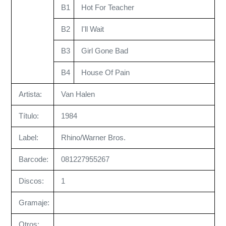
B1
Hot For Teacher
B2
I'll Wait
B3
Girl Gone Bad
B4
House Of Pain
Artista:
Van Halen
Título:
1984
Label:
Rhino/Warner Bros.
Barcode:
081227955267
Discos:
1
Gramaje:
Otros: