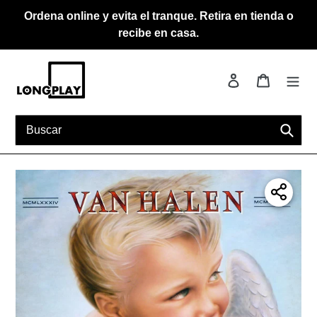
Ir
Ordena online y evita el tranque. Retira en tienda o
directamente
recibe en casa.
al
contenido
Ingresar
Carrito
Busca