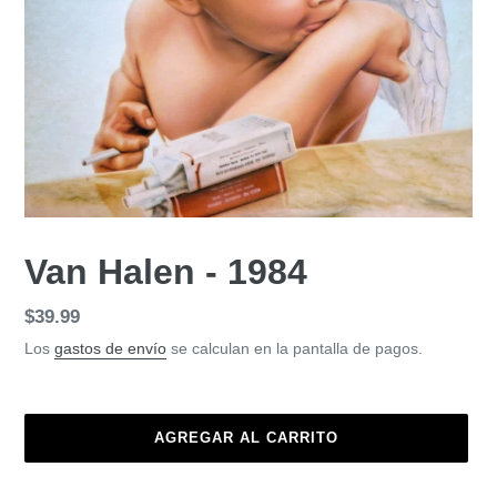
Van Halen - 1984
Precio
$39.99
habitual
Los
gastos de envío
se calculan en la pantalla de pagos.
AGREGAR AL CARRITO
Agregando