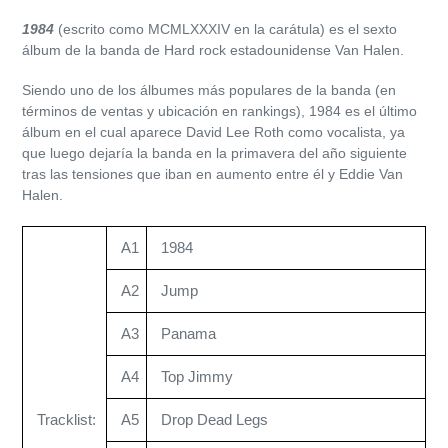
el
1984
(escrito como MCMLXXXIV en la carátula) es el sexto
producto
álbum de la banda de Hard rock estadounidense Van Halen.
a
tu
Siendo uno de los álbumes más populares de la banda (en
carrito
términos de ventas y ubicación en rankings), 1984 es el último
de
álbum en el cual aparece David Lee Roth como vocalista, ya
compra
que luego dejaría la banda en la primavera del año siguiente
tras las tensiones que iban en aumento entre él y Eddie Van
Halen.
A1
1984
A2
Jump
A3
Panama
A4
Top Jimmy
Tracklist:
A5
Drop Dead Legs