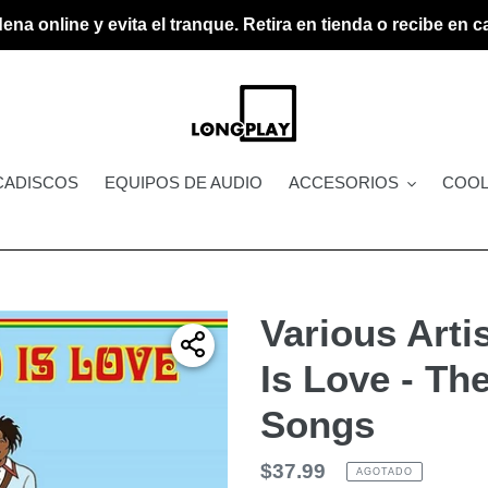
ena online y evita el tranque. Retira en tienda o recibe en c
CADISCOS
EQUIPOS DE AUDIO
ACCESORIOS
COOL
Various Arti
Is Love - Th
Songs
Precio
$37.99
AGOTADO