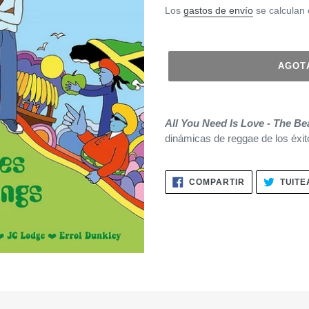
habitual
Los
gastos de envío
se calculan 
AGOT
Agregando
el
All You Need Is Love - The B
producto
dinámicas de reggae de los éxit
a
tu
carrito
COMPARTIR
COMPARTIR
TUITE
EN
de
FACEBOOK
compra