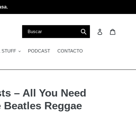
asa.
Buscar
Ingresar
Carrito
 STUFF
PODCAST
CONTACTO
sts – All You Need
e Beatles Reggae