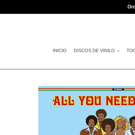
Ir
Ord
directamente
al
contenido
INICIO
DISCOS DE VINILO
TO