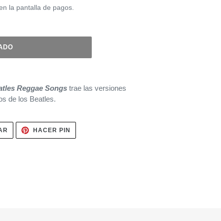
en la pantalla de pagos.
ADO
eatles Reggae Songs
trae las versiones
os de los Beatles.
TUITEAR
PINEAR
AR
HACER PIN
EN
EN
TWITTER
PINTEREST