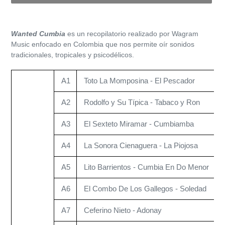
Agregando
el
Wanted Cumbia
es un recopilatorio realizado por Wagram
producto
Music enfocado en Colombia que nos permite oír sonidos
a
tradicionales, tropicales y psicodélicos.
tu
carrito
A1
Toto La Momposina - El Pescador
de
compra
A2
Rodolfo y Su Típica - Tabaco y Ron
A3
El Sexteto Miramar - Cumbiamba
A4
La Sonora Cienaguera - La Piojosa
A5
Lito Barrientos - Cumbia En Do Menor
A6
El Combo De Los Gallegos - Soledad
A7
Ceferino Nieto - Adonay