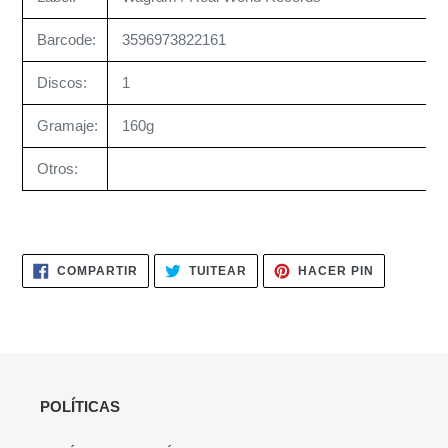
Barcode:
3596973822161
Discos:
1
Gramaje:
160g
Otros:
COMPARTIR
TUITEAR
PINEAR
COMPARTIR
TUITEAR
HACER PIN
EN
EN
EN
FACEBOOK
TWITTER
PINTERES
POLÍTICAS