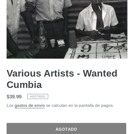
Various Artists - Wanted
Cumbia
Precio
$39.99
AGOTADO
habitual
Los
gastos de envío
se calculan en la pantalla de pagos.
AGOTADO