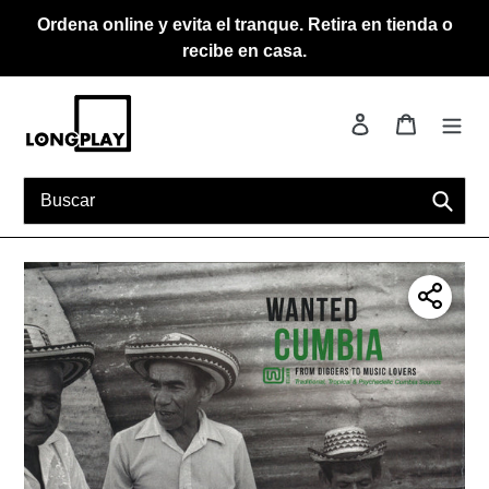
Ir
Ordena online y evita el tranque. Retira en tienda o
directamente
recibe en casa.
al
contenido
Ingresar
Carrito
Busca