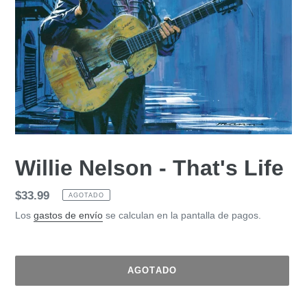
Willie Nelson - That's Life
Precio
$33.99
AGOTADO
habitual
Los
gastos de envío
se calculan en la pantalla de pagos.
AGOTADO
Agregando