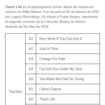
el
That's Life
es el septuagésimo primer álbum de estudio en
producto
solitario de Willie Nelson. Fue lanzado el 26 de febrero de 2021
a
por Legacy Recordings. Un tributo a Frank Sinatra, representa
tu
el segundo volumen de la colección Sinatra de Nelson,
carrito
después de My Way de 2018.
de
compra
A1
Nice Work If You Can Get It
A2
Just In Time
A3
Cottage For Sale
A4
I've Got You Under My Skin
A5
You Make Me Feel So Young
B1
I Won't Dance
Tracklist:
B2
That's Life