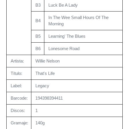
B3
Luck Be A Lady
In The Wee Small Hours Of The
B4
Morning
B5
Learning' The Blues
B6
Lonesome Road
Artista:
Willie Nelson
Título:
That's Life
Label:
Legacy
Barcode:
194398394411
Discos:
1
Gramaje:
140g